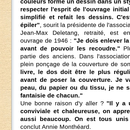
couleurs forme un dessin dans un sty
respecter l'esprit de l'ouvrage initial
simplifié et refait les dessins. C'e
épiler"
, sourit la présidente de l'associa
Jean-Max Deletang, retraité, est en
ouvrage de 1946 :
"Je dois enlever la
avant de pouvoir les recoudre."
Plu
partie des anciens. Dans l'associatio
plein ponçage de la couverture de so
livre, le dos doit être le plus régul
avant de poser la couverture. Je v
peau, du papier ou du tissu, je ne s
fantaisie de chacun."
Une bonne raison d'y aller ?
"Il y a
conviviale et chaleureuse, on appr
aussi beaucoup. On est tous unis 
conclut Annie Monthéard.