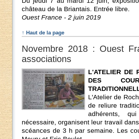
Du jeudi 7 au mardi 12 juin, exposition
château de la Briantais. Entrée libre.
Ouest France - 2 juin 2019
↑ Haut de la page
Novembre 2018 : Ouest Fr
associations
L'ATELIER DE
DES COU
TRADITIONNEL
L'Atelier de Roc
de reliure tradit
adhérents, qu
nécessaire, organisent leur travail da
scéances de 3 h par semaine. Les cou
Meury et Eric Boulet.