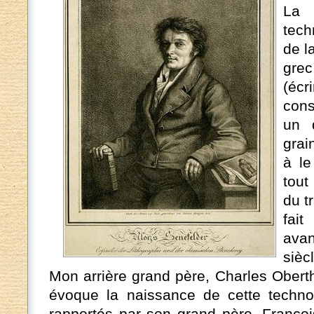
La 
tech
de l
grec
(éc
cons
un 
grai
à le
tout
du t
fai
ava
sièc
Mon arrière grand père, Charles Obert
évoque la naissance de cette techno
rapportés par son grand père, Franço