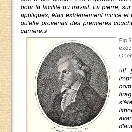
pour la facilité du travail. La pierre, s
appliqués, était extrêmement mince et p
qu'elle provenait des premières couch
carrière.»
Fig.3
exéc
Ober
«Il
imp
nomm
tira
s'é
lit
avan
d'au