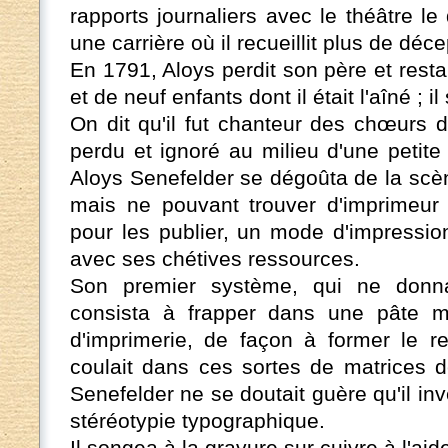
rapports journaliers avec le théâtre l
une carrière où il recueillit plus de dé
En 1791, Aloys perdit son père et rest
et de neuf enfants dont il était l'aîné ; i
On dit qu'il fut chanteur des chœurs 
perdu et ignoré au milieu d'une petit
Aloys Senefelder se dégoûta de la scèn
mais ne pouvant trouver d'imprimeur 
pour les publier, un mode d'impressio
avec ses chétives ressources.
Son premier système, qui ne donna
consista à frapper dans une pâte m
d'imprimerie, de façon à former le re
coulait dans ces sortes de matrices d
Senefelder ne se doutait guère qu'il inve
stéréotypie typographique.
Il songea à la gravure sur cuivre à l'aid