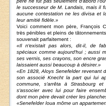
père ne fut pas seulement d'abord l'ou­v
le successeur de M. Landais, mais il f
aucune contestation ne les divisa et l
leur amitié fidèle.»
Voici comment mon père, François C
très pénibles et pleins de tâtonnements 
souvenait parfaitement :
«Il n'existait pas alors, dit-il, de fa
spéciaux comme aujourd'hui ; aussi mo
ses vernis, ses crayons, son encre gr
laissaient aussi beaucoup à désirer.»
«En 1828, Aloys Senefelder revenant de
son associé Knecht la part qui lui ap
commune, s'arrêta à Strasbourg e
s'associer avec lui pour faire ensemb
dont mon père devait créer les planche
«Senefelder loua môme un appartement