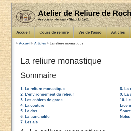
Atelier de Reliure de Ro
Association de loisir - Statut loi 1901
Accueil
Cours de reliure
Vie de l'asso
Articles
Accueil
Articles
La reliure monastique
La reliure monastique
Sommaire
1. La reliure monastique
8. La
2. L'environnement du relieur
9. La 
3. Les cahiers de garde
10. L
4. La couture
Licen
5. Le dos
Sourc
6. La tranchefile
Notes
7. Les ais