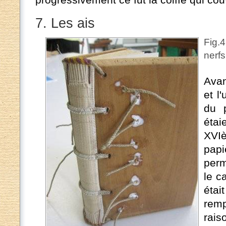
7. Les ais
Fig.4
nerfs
Avan
et l
du p
étai
XVIè
papi
perm
le c
éta
rem
rais