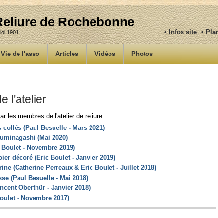
 Reliure de Rochebonne
• Infos site
• Pla
 loi 1901
Vie de l'asso
Articles
Vidéos
Photos
e l'atelier
par les membres de l'atelier de reliure.
s collés (Paul Besuelle - Mars 2021)
 suminagashi (Mai 2020)
c Boulet - Novembre 2019)
pier décoré (Eric Boulet - Janvier 2019)
ine (Catherine Perreaux & Eric Boulet - Juillet 2018)
esse (Paul Besuelle - Mai 2018)
incent Oberthür - Janvier 2018)
Boulet - Novembre 2017)