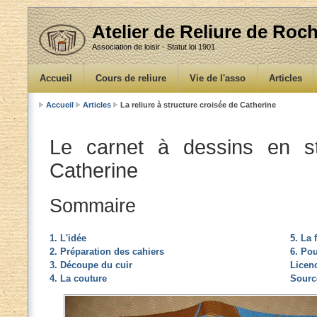
Atelier de Reliure de Ro
Association de loisir - Statut loi 1901
Accueil
Cours de reliure
Vie de l'asso
Articles
Accueil
Articles
La reliure à structure croisée de Catherine
Le carnet à dessins en st
Catherine
Sommaire
1. L'idée
5. La 
2. Préparation des cahiers
6. Pou
3. Découpe du cuir
Licen
4. La couture
Sourc