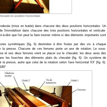
 chevalet en position horizontale.
 indexée (mise en butée) dans chacune des deux positions horizontales. Un
e l'immobiliser dans chacune des trois positions horizontales et verticale.
est-à-dire que l'on peut la faire tourner même si des éléments importants sont
ures symétriques (fig. 6) destinées à être fixées par des vis à chaque
e la presse. Chacune de ces ferrures porte un axe de rotation. Le sous-
se et ses deux ferrures vient se placer sur le chevalet, les deux axes des
dans les fourches des éléments plats du chevalet (fig. 6). Un système de
la presse, autre que celui de la rotation selon l'axe horizontal XX' (fig. 6).
 180°.