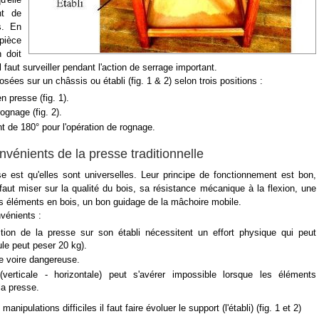
nt de
s. En
pièce
n doit
il faut surveiller pendant l'action de serrage important.
ées sur un châssis ou établi (fig. 1 & 2) selon trois positions :
n presse (fig. 1).
ognage (fig. 2).
t de 180° pour l'opération de rognage.
nvénients de la presse traditionnelle
 est qu'elles sont universelles. Leur principe de fonctionnement est bon,
l faut miser sur la qualité du bois, sa résistance mécanique à la flexion, une
s éléments en bois, un bon guidage de la mâchoire mobile.
nvénients :
tion de la presse sur son établi nécessitent un effort physique qui peut
ule peut peser 20 kg).
le voire dangereuse.
erticale - horizontale) peut s'avérer impossible lorsque les éléments
la presse.
nipulations difficiles il faut faire évoluer le support (l'établi) (fig. 1 et 2)