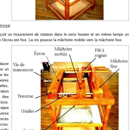
resse
 reçoit un mouvement de rotation dans le sens horaire et en même temps un
l'écrou est fixe. La vis pousse la mâchoire mobile vers la mâchoire fixe.
lacer
ec un
e les
oires
lles,
tion
 être
ivre.
ndant
verse
forces
crou.
u'elle