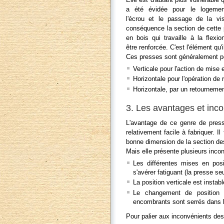
a été évidée pour le logeme
l'écrou et le passage de la vi
conséquence la section de cette 
en bois qui travaille à la flexio
être renforcée. C'est l'élément qu'
Ces presses sont généralement pos
Verticale pour l'action de mise e
Horizontale pour l'opération de r
Horizontale, par un retournemen
3. Les avantages et inco
L'avantage de ce genre de presse
relativement facile à fabriquer. I
bonne dimension de la section de
Mais elle présente plusieurs inco
Les différentes mises en posi
s'avérer fatiguant (la presse se
La position verticale est instab
Le changement de position (v
encombrants sont serrés dans 
Pour palier aux inconvénients des ma