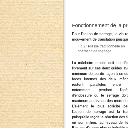
Fonctionnement de la p
Pour l'action de serrage, la vis
mouvement de translation puisque 
Fig.2 : Presse traditionnelle en
opération de rognage.
La mâchoire mobile doit se dép
librement sur ses deux guides av
minimum de jeu de façon à ce qu
faces internes des deux mâch
restent parallèles entre e
notamment pendant l'opéra
d'endossure où le serrage doit
maximum au niveau des mors du l
L'élément le plus sollicité pe
l'action de serrage est la tra
puisqu'elle reçoit la réaction des 
en son milieu, au niveau de l'é
Elle est d'autant plus vulnérable q