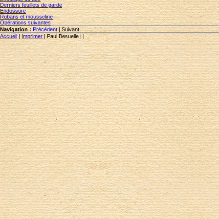
Derniers feuillets de garde
Endossure
Rubans et mousseline
Opérations suivantes
Navigation :
Précédent
|
Suivant
Accueil
|
Imprimer
|
Paul Besuelle
|
|