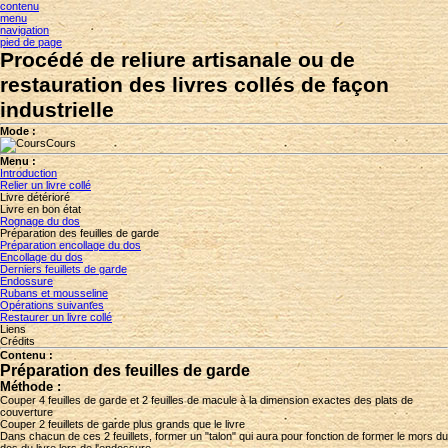
contenu
menu
navigation
pied de page
Procédé de reliure artisanale ou de
restauration des livres collés de façon
industrielle
Mode :
Cours
Menu :
Introduction
Relier un livre collé
Livre détérioré
Livre en bon état
Rognage du dos
Préparation des feuilles de garde
Préparation encollage du dos
Encollage du dos
Derniers feuillets de garde
Endossure
Rubans et mousseline
Opérations suivantes
Restaurer un livre collé
Liens
Crédits
Contenu :
Préparation des feuilles de garde
Méthode
:
Couper 4 feuilles de garde et 2 feuilles de macule à la dimension exactes des plats de
couverture
Couper 2 feuillets de garde plus grands que le livre
Dans chacun de ces 2 feuillets, former un "talon" qui aura pour fonction de former le mors du