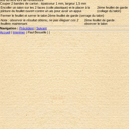
dos du livre lors de l'endossure.
Couper 2 bandes de carton : épaisseur 1 mm, largeur 1,5 mm
Encoller un talon sur les 2 faces (colle plastique) et le placer à la
2ème feuillet de garde
jointure du feuillet ouvert contre un ais pour avoir un appui.
(collage du talon)
Fermer le feuillet et serrer le talon
2ème feuillet de garde (serrage du talon)
Nota : observer le résultat obtenu, ne pas élaguer ces 2
2ème feuillet de garde :
feuillets maintenant.
observer le talon
Navigation :
Précédent
|
Suivant
Accueil
|
Imprimer
|
Paul Besuelle
|
|