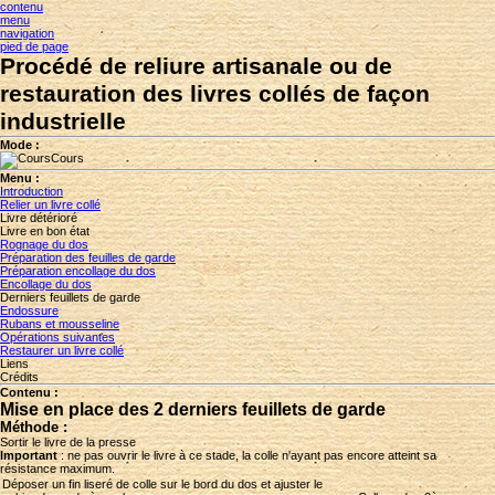
contenu
menu
navigation
pied de page
Procédé de reliure artisanale ou de
restauration des livres collés de façon
industrielle
Mode :
Cours
Menu :
Introduction
Relier un livre collé
Livre détérioré
Livre en bon état
Rognage du dos
Préparation des feuilles de garde
Préparation encollage du dos
Encollage du dos
Derniers feuillets de garde
Endossure
Rubans et mousseline
Opérations suivantes
Restaurer un livre collé
Liens
Crédits
Contenu :
Mise en place des 2 derniers feuillets de garde
Méthode
:
Sortir le livre de la presse
Important
: ne pas ouvrir le livre à ce stade, la colle n'ayant pas encore atteint sa
résistance maximum.
Déposer un fin liseré de colle sur le bord du dos et ajuster le