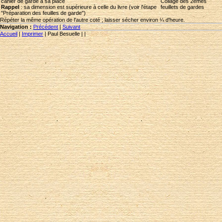
cahier de garde à sa place
Collage des 2èmes
Rappel
: sa dimension est supérieure à celle du livre (voir l'étape
feuillets de gardes
"Préparation des feuilles de garde")
Répéter la même opération de l'autre coté ; laisser sécher environ ¼ d'heure.
Navigation :
Précédent
|
Suivant
Accueil
|
Imprimer
|
Paul Besuelle
|
|