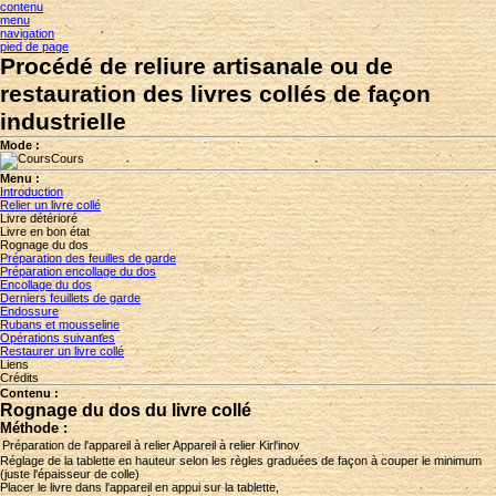
contenu
menu
navigation
pied de page
Procédé de reliure artisanale ou de
restauration des livres collés de façon
industrielle
Mode :
Cours
Menu :
Introduction
Relier un livre collé
Livre détérioré
Livre en bon état
Rognage du dos
Préparation des feuilles de garde
Préparation encollage du dos
Encollage du dos
Derniers feuillets de garde
Endossure
Rubans et mousseline
Opérations suivantes
Restaurer un livre collé
Liens
Crédits
Contenu :
Rognage du dos du livre collé
Méthode
:
Préparation de l'appareil à relier
Appareil à relier Kirl'inov
Réglage de la tablette en hauteur selon les règles graduées de façon à couper le minimum
(juste l'épaisseur de colle)
Placer le livre dans l'appareil en appui sur la tablette,