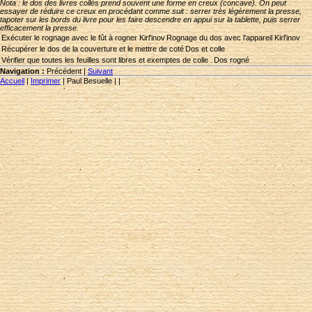
Nota : le dos des livres collés prend souvent une forme en creux (concave). On peut
essayer de réduire ce creux en procédant comme suit : serrer très légèrement la presse,
tapoter sur les bords du livre pour les faire descendre en appui sur la tablette, puis serrer
efficacement la presse.
Exécuter le rognage avec le fût à rogner Kirl'inov
Rognage du dos avec l'appareil Kirl'inov
Récupérer le dos de la couverture et le mettre de coté
Dos et colle
Vérifier que toutes les feuilles sont libres et exemptes de colle .
Dos rogné
Navigation :
Précédent
|
Suivant
Accueil
|
Imprimer
|
Paul Besuelle
|
|