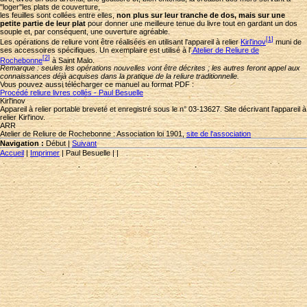
"loger"les plats de couverture,
les feuilles sont collées entre elles,
non plus sur leur tranche de dos, mais sur une
petite partie de leur plat
pour donner une meilleure tenue du livre tout en gardant un dos
souple et, par conséquent, une ouverture agréable.
[
1
]
Les opérations de reliure vont être réalisées en utilisant l'appareil à relier
Kirl'inov
muni de
ses accessoires spécifiques. Un exemplaire est utilisé à l'
Atelier de Reliure de
[
2
]
Rochebonne
à Saint Malo.
Remarque : seules les opérations nouvelles vont être décrites ; les autres feront appel aux
connaissances déjà acquises dans la pratique de la reliure traditionnelle.
Vous pouvez aussi télécharger ce manuel au format PDF :
Procédé reliure livres collés - Paul Besuelle
Kirl'inov
Appareil à relier portable breveté et enregistré sous le n° 03-13627. Site décrivant l'appareil à
relier Kirl'inov.
ARR
Atelier de Reliure de Rochebonne : Association loi 1901,
site de l'association
Navigation :
Début
|
Suivant
Accueil
|
Imprimer
|
Paul Besuelle
|
|