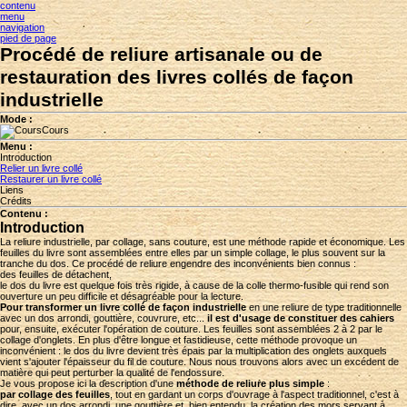
contenu
menu
navigation
pied de page
Procédé de reliure artisanale ou de
restauration des livres collés de façon
industrielle
Mode :
Cours
Menu :
Introduction
Relier un livre collé
Restaurer un livre collé
Liens
Crédits
Contenu :
Introduction
La reliure industrielle, par collage, sans couture, est une méthode rapide et économique. Les
feuilles du livre sont assemblées entre elles par un simple collage, le plus souvent sur la
tranche du dos. Ce procédé de reliure engendre des inconvénients bien connus :
des feuilles de détachent,
le dos du livre est quelque fois très rigide, à cause de la colle thermo-fusible qui rend son
ouverture un peu difficile et désagréable pour la lecture.
Pour transformer un livre collé de façon industrielle
en une reliure de type traditionnelle
avec un dos arrondi, gouttière, couvrure, etc...
il est d'usage de constituer des cahiers
pour, ensuite, exécuter l'opération de couture. Les feuilles sont assemblées 2 à 2 par le
collage d'onglets. En plus d'être longue et fastidieuse, cette méthode provoque un
inconvénient : le dos du livre devient très épais par la multiplication des onglets auxquels
vient s'ajouter l'épaisseur du fil de couture. Nous nous trouvons alors avec un excédent de
matière qui peut perturber la qualité de l'endossure.
Je vous propose ici la description d'une
méthode de reliure plus simple
:
par collage des feuilles
, tout en gardant un corps d'ouvrage à l'aspect traditionnel, c'est à
dire, avec un dos arrondi, une gouttière et, bien entendu, la création des mors servant à